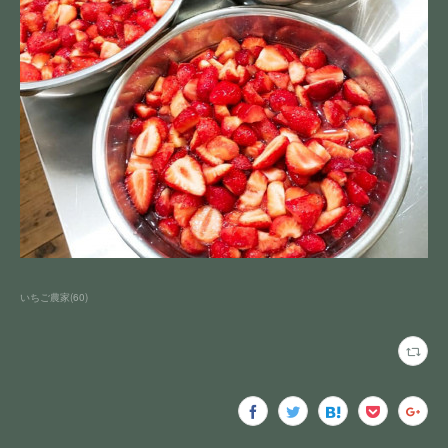
いちご農家
(
60
)