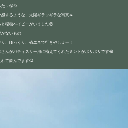
～😵💦
感するような、太陽ギラッギラな写真☀️
と稲穂ベイビーがいました😆
付かないもの
びり、ゆっくり、省エネで行きやしょー！
家さんがパティスリー用に植えてくれたミントがボサボサです😅
れて飲んでます😋