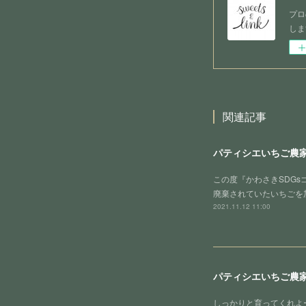
プロ
しま
関連記事
パティシエいちご農
この度『かわさきSDG
廃棄されていたいちごを
2021.11.12 11:00
パティシエいちご農
しっかりと育ってくれよ