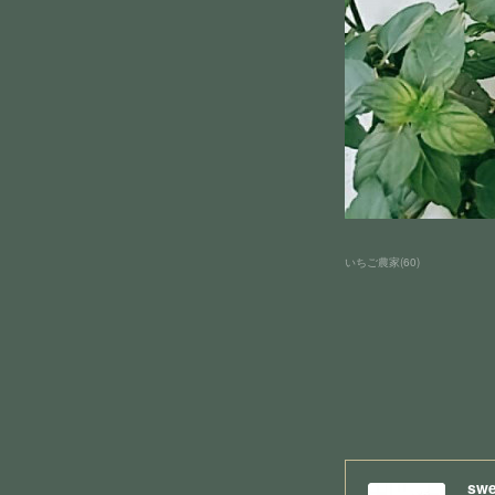
いちご農家
(
60
)
swe