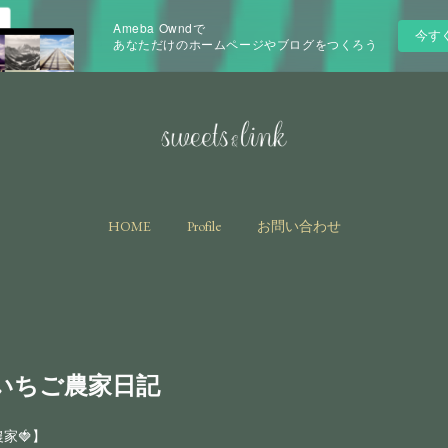
Ameba Owndで
今す
あなただけのホームページやブログをつくろう
HOME
Profile
お問い合わせ
いちご農家日記
家🍓】