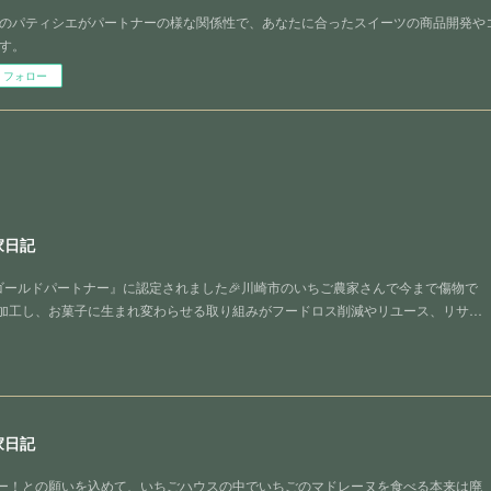
のパティシエがパートナーの様な関係性で、あなたに合ったスイーツの商品開発や
す。
フォロー
家日記
sゴールドパートナー』に認定されました🎉川崎市のいちご農家さんで今まで傷物で
加工し、お菓子に生まれ変わらせる取り組みがフードロス削減やリユース、リサ…
家日記
ー！との願いを込めて、いちごハウスの中でいちごのマドレーヌを食べる本来は廃